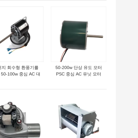
의 가격
최고의 가격
너지 회수형 환풍기를
50-200w 단상 유도 모터
50-100w 중심 AC 대
PSC 중심 AC 유닛 모터
풍전동기 그을음 단계
42 프레임 208v 110v 저
 들 모우터 0 밀리미
소음
터 손잡이
의 가격
최고의 가격