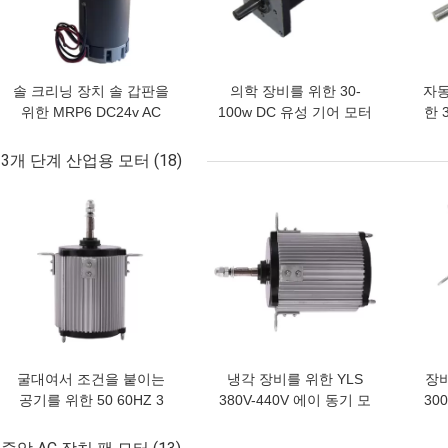
솔 크리닝 장치 솔 갑판을
의학 장비를 위한 30-
자동
위한 MRP6 DC24v AC
100w DC 유성 기어 모터
한 
DC 기어 들 모우터 390W
56JBX 24V 극소 기어 들
들 
550W
모우터
3개 단계 산업용 모터
(18)
최고의 가격
최고의 가격
최고
굴대여서 조건을 붙이는
냉각 장비를 위한 YLS
장
공기를 위한 50 60HZ 3
380V-440V 에이 동기 모
30
단계 산업용 모터 380V-
터 3000W
터 
440V는 송풍기를 일으킵