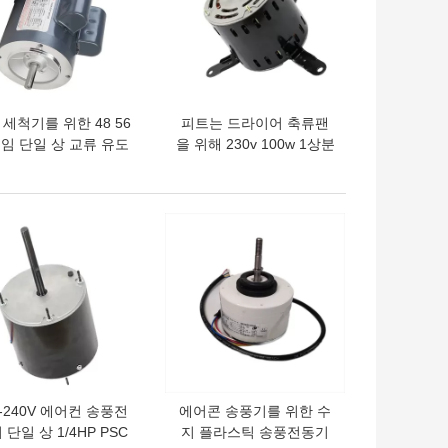
 세척기를 위한 48 56
피트는 드라이어 축류팬
임 단일 상 교류 유도
을 위해 230v 100w 1상분
 60 hz 축전기 시동전
유도 전동기 AC 50 hz 60
동기
hz를 탑재했습니다
의 가격
최고의 가격
8-240V 에어컨 송풍전
에어콘 송풍기를 위한 수
 단일 상 1/4HP PSC
지 플라스틱 송풍전동기