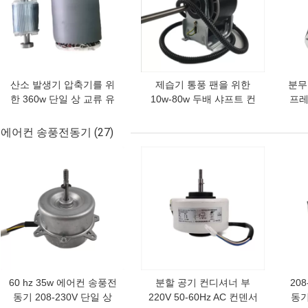
산소 발생기 압축기를 위
제습기 통풍 팬을 위한
분무
한 360w 단일 상 교류 유
10w-80w 두배 샤프트 컨
프레
도 모타 50 hz 60 hz
덴서 팬 모터 50w 단일 상
모타
교류 전동기
에어컨 송풍전동기
(27)
최고의 가격
최고의 가격
최고
60 hz 35w 에어컨 송풍전
분할 공기 컨디셔너 부
20
동기 208-230V 단일 상
220V 50-60Hz AC 컨덴서
동기