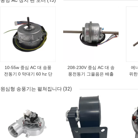
중앙 AC 장치 팬 모터
(13)
니다
최고의 가격
최고의 가격
최고
10-55w 중심 AC 대 송풍
208-230V 중심 AC 대 송
에
전동기 0 막대기 60 hz 단
풍전동기 그을음은 배출
위한 
일 상
냉각 Fan을 위해 30-
송
120w를 단계적으로 시행
기어
원심형 송풍기는 펼쳐집니다
(32)
합니다
최고의 가격
최고의 가격
최고