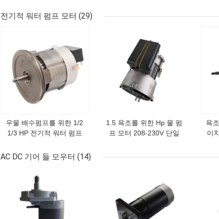
철강 하우징 모터
팬 모터 플라스틱 수지 팩
송풍전동기
전기적 워터 펌프 모터
(29)
최고의 가격
최고의 가격
최고
우물 배수펌프를 위한 1/2
1.5 욕조를 위한 Hp 물 펌
욕조
1/3 HP 전기적 워터 펌프
프 모터 208-230V 단일
이치
모터 단일 상 120V 60HZ
상 0 프레임
모터
AC DC 기어 들 모우터
(14)
최고의 가격
최고의 가격
최고