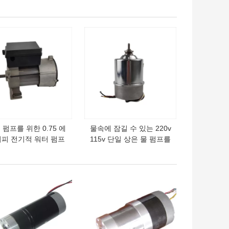
보편적 송풍전동기
DC310-340V 56W
1500RPM
의 가격
최고의 가격
 펌프를 위한 0.75 에
물속에 잠길 수 있는 220v
피 전기적 워터 펌프
115v 단일 상은 물 펌프를
 단일 상 10 프레임
위해 1300rpm 소형을 자
208-230V
동차로 나릅니다
의 가격
최고의 가격