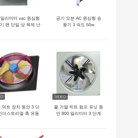
0 밀리미터 vac 원심형
공기 오븐 AC 원심형 송
기 팬 단일 상 목제 난
풍기 3 속도 50w
로 연소 팬 220명
1100rpm 단일의 유입구
원심형 송풍기
의 가격
최고의 가격
 덕트 장치 동안 3 단
물 가열 히트 펌프 유닛 동
인더스트리얼 축 유동
안 800 밀리미터 3 단계
 송풍기 380V 850 밀
인더스트리얼 선풍기 공
리미터
기 흐름 700-1000RPM
380V
의 가격
최고의 가격