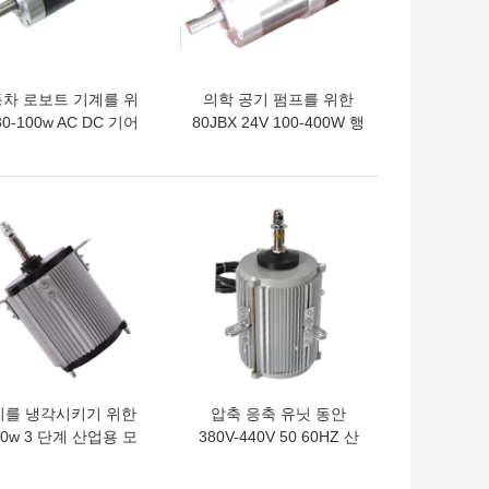
차 로보트 기계를 위
의학 공기 펌프를 위한
30-100w AC DC 기어
80JBX 24V 100-400W 행
모우터 마이크로 행성
성 직류 전동기
24V 56JBX
의 가격
최고의 가격
비를 냉각시키기 위한
압축 응축 유닛 동안
00w 3 단계 산업용 모
380V-440V 50 60HZ 산
380V-440V 동기 치차
업적 3 위상 모터 펌프 모
모터 YLS
터