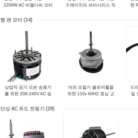
2200W AC 비엘디씨 모터
3 에이치피 브러시리스 직
한 
붓을 쓸 필요가 없는 EC
류 전동기 고전력 50 60
씨 
380V/220V 고전력 가변
hz 가변성 속도 EC
을 
행 팬 모터
(34)
성 속도
최고의 가격
최고의 가격
최고
상업적 공기 오븐 송풍기
야외 조절기 블로어휠을
드라
를 위한 208-240V AC 송
위한 115v 60HZ 중심 교
일 
풍전동기 1/4HP PSC 단
류 전동기 단일 상
기 
일 상
1/10HP
단상 AC 유도 전동기
(28)
최고의 가격
최고의 가격
최고