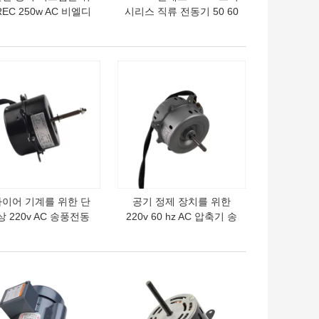
REC 250w AC 비엘디
시리스 직류 전동기 50 60
모터 수지 DC310V 붓
hz BLDC 제너레이터 모
쓸 필요가 없는 250W
터
의 가격
최고의 가격
이어 기계를 위한 단
공기 정제 장치를 위한
상 220v AC 송풍전동
220v 60 hz AC 압축기 송
4 막대기 50 hz 10-
풍전동기 0 남극 단일 상
50w 고속도
고속도
의 가격
최고의 가격