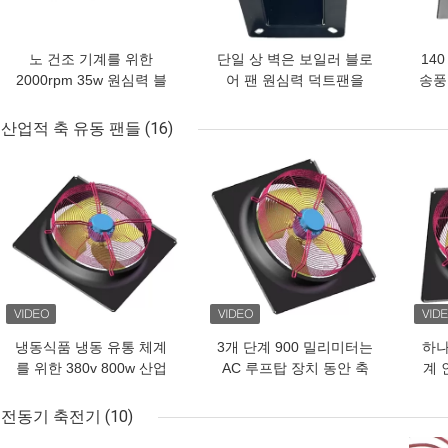
노 건조 기계를 위한
단일 상 벽은 보일러 블로
14
2000rpm 35w 원심력 블
어 팬 원심력 덕트팬을
송풍
로어 팬 연소 팬 220v명
2000rpm명 매달았습니다
산업적 축 유동 팬들
(16)
최고의 가격
최고의 가격
최고
냉동식품 냉동 유통 체계
3개 단계 900 밀리미터는
하나
를 위한 380v 800w 산업
AC 루프탑 장치 동안 축
계 
적 축 유동 팬들 900 밀리
유동 팬 380V를 압축합니
팬들
미터 단계 축류팬 3명
다
전동기 축전기
(10)
최고의 가격
최고의 가격
최고