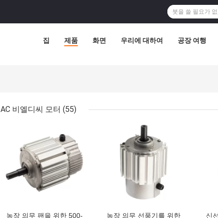
집
제품
화면
우리에 대하여
공장 여행
AC 비엘디씨 모터
(55)
최고의 가격
최고의 가격
최고
농장 의무 팬을 위한 500-
농장 의무 선풍기를 위한
신선