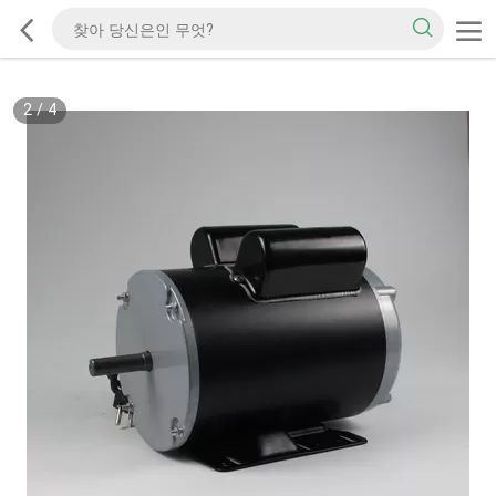
2
/
4