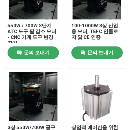
우리에 대하여
550W / 700W 3단계
100-1000W 3상 산업
ATC 도구 팔 감소 모터
용 모터, TEFC 인클로
공장 여행
- CNC 기계 도구 변경
저 및 CE 인증
장치
문의 보내기
문의 보내기
품질 관리
연락주세요
AC 비엘디씨 모터
행 팬 모터
단상 AC 유도 전동기
​3상 550W/700W 공구
상업적 에어컨을 위한