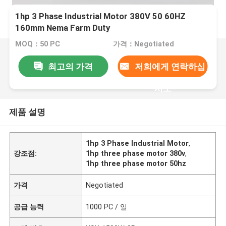
1hp 3 Phase Industrial Motor 380V 50 60HZ
160mm Nema Farm Duty
MOQ：50 PC
가격：Negotiated
최고의 가격
저희에게 연락하십
시오
제품 설명
1hp 3 Phase Industrial Motor
,
강조점:
1hp three phase motor 380v
,
1hp three phase motor 50hz
가격
Negotiated
공급 능력
1000 PC / 일