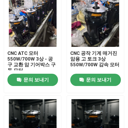
CNC ATC 모터
CNC 공작 기계 매거진
550W/700W 3상 - 공
암용 고 토크 3상
구 교환 암 기어박스 구
550W/700W 감속 모터
동 모터
문의 보내기
문의 보내기
집
제품
화면