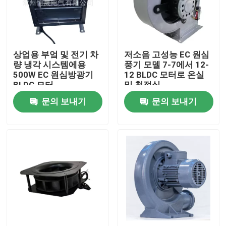
우리에 대하여
상업용 부엌 및 전기 차
저소음 고성능 EC 원심
공장 여행
량 냉각 시스템에용
풍기 모델 7-7에서 12-
500W EC 원심방광기
12 BLDC 모터로 온실
BLDC 모터
및 청정실
품질 관리
문의 보내기
문의 보내기
연락주세요
AC 비엘디씨 모터
행 팬 모터
단상 AC 유도 전동기